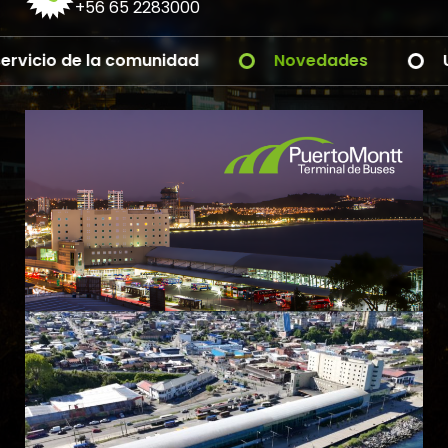
+56 65 2283000
cio de la comunidad
Novedades
Ultima