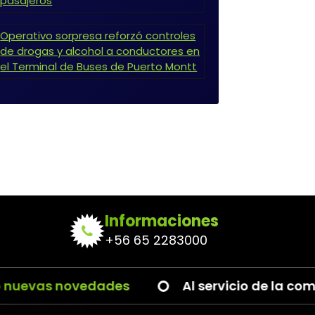
pasajeros
Operativo sorpresa reforzó controles
de drogas y alcohol a conductores en
el Terminal de Buses de Puerto Montt
Informaciones
+56 65 2283000
as novedades
Al servicio de la comunida