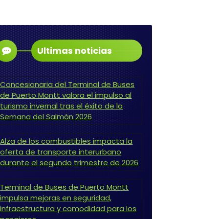
Ultimas noticias
Concesionaria del Terminal de Buses
de Puerto Montt valora el impulso al
turismo invernal tras el éxito de la
Semana del Salmón 2026
Alza de los combustibles impacta la
oferta de transporte interurbano
durante el segundo trimestre de 2026
Terminal de Buses de Puerto Montt
impulsa mejoras en seguridad,
infraestructura y comodidad para los