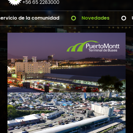
+56 65 2283000
cio de la comunidad
Novedades
Ultima