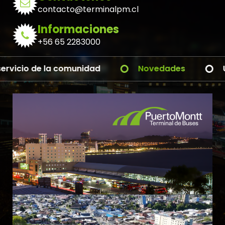
contacto@terminalpm.cl
Informaciones
+56 65 2283000
cio de la comunidad
Novedades
Ultima