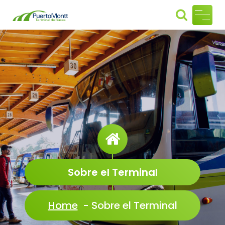
Skip
to
Termin
content
al de
Buses
Puerto
Montt
Sobre el Terminal
Home
-
Sobre el Terminal