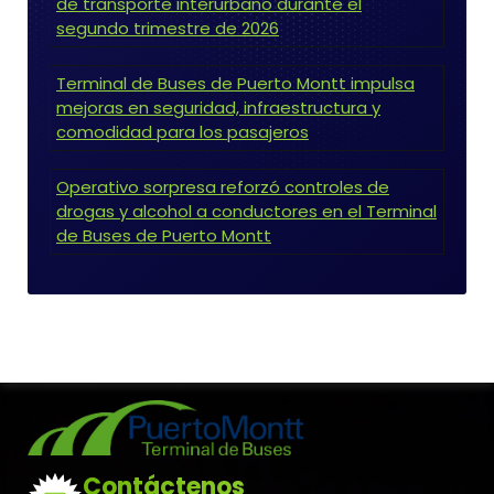
de transporte interurbano durante el
segundo trimestre de 2026
Terminal de Buses de Puerto Montt impulsa
mejoras en seguridad, infraestructura y
comodidad para los pasajeros
Operativo sorpresa reforzó controles de
drogas y alcohol a conductores en el Terminal
de Buses de Puerto Montt
Contáctenos