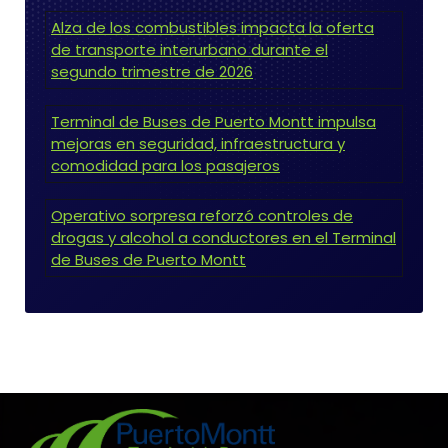
Alza de los combustibles impacta la oferta
de transporte interurbano durante el
segundo trimestre de 2026
Terminal de Buses de Puerto Montt impulsa
mejoras en seguridad, infraestructura y
comodidad para los pasajeros
Operativo sorpresa reforzó controles de
drogas y alcohol a conductores en el Terminal
de Buses de Puerto Montt