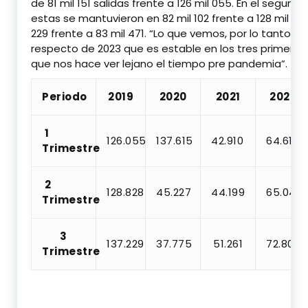
de 81 mil 151 salidas frente a 126 mil 055. En el segund
estas se mantuvieron en 82 mil 102 frente a 128 mil 826
229 frente a 83 mil 471. “Lo que vemos, por lo tanto, e
respecto de 2023 que es estable en los tres primeros 
que nos hace ver lejano el tiempo pre pandemia”.
Periodo
2019
2020
2021
2022
1
126.055
137.615
42.910
64.612
Trimestre
2
128.828
45.227
44.199
65.043
Trimestre
3
137.229
37.775
51.261
72.807
Trimestre