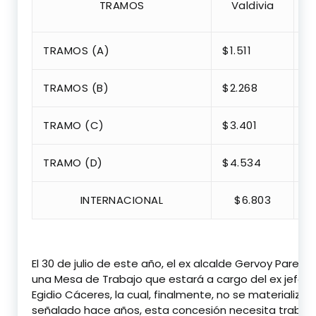
TRAMOS
Valdivia
O
TRAMOS (A)
$1.511
$
TRAMOS (B)
$2.268
$
TRAMO (C)
$3.401
$
TRAMO (D)
$4.534
$
INTERNACIONAL
$6.803
$
El 30 de julio de este año, el ex alcalde Gervoy Paredes
una Mesa de Trabajo que estará a cargo del ex jefe de 
Egidio Cáceres, la cual, finalmente, no se materializo
señalado hace años, esta concesión necesita trabaj