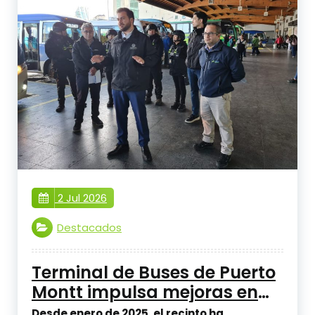
2 Jul 2026
Destacados
Terminal de Buses de Puerto
Montt impulsa mejoras en
seguridad, infraestructura y
Desde enero de 2025, el recinto ha