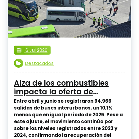
6 Jul 2026
Destacados
Alza de los combustibles
impacta la oferta de
transporte interurbano
Entre abril y junio se registraron 94.966
durante el segundo
salidas de buses interurbanos, un 10,1%
menos que en igual período de 2025. Pese a
trimestre de 2026
este ajuste, el movimiento continúa por
sobre los niveles registrados entre 2023 y
2024, confirmando la recuperación del