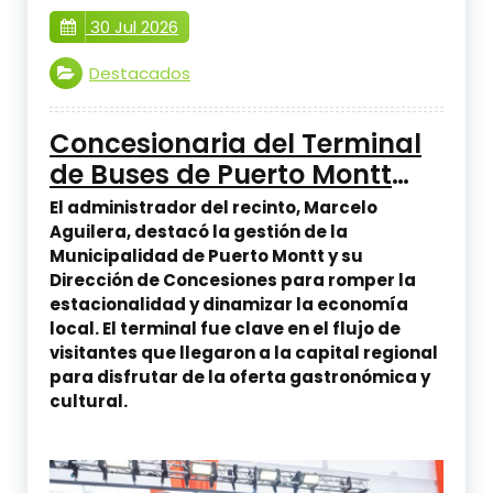
30 Jul 2026
Destacados
Concesionaria del Terminal
de Buses de Puerto Montt
valora el impulso al turismo
El administrador del recinto, Marcelo
invernal tras el éxito de la
Aguilera, destacó la gestión de la
Municipalidad de Puerto Montt y su
Semana del Salmón 2026
Dirección de Concesiones para romper la
estacionalidad y dinamizar la economía
local. El terminal fue clave en el flujo de
visitantes que llegaron a la capital regional
para disfrutar de la oferta gastronómica y
cultural.