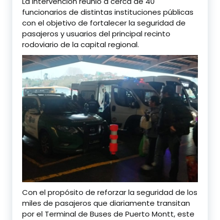
alcohol a conductores en el
La intervención reunió a cerca de 40
Terminal de Buses de Puerto
funcionarios de distintas instituciones públicas
con el objetivo de fortalecer la seguridad de
Montt
pasajeros y usuarios del principal recinto
rodoviario de la capital regional.
Con el propósito de reforzar la seguridad de los
miles de pasajeros que diariamente transitan
por el Terminal de Buses de Puerto Montt, este