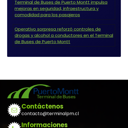
Terminal de Buses de Puerto Montt impulsa
mejoras en seguridad, infraestructura y
comodidad para los pasajeros
Operativo sorpresa reforzó controles de
drogas y alcohol a conductores en el Terminal
de Buses de Puerto Montt
Contáctenos
contacto@terminalpm.cl
Informaciones