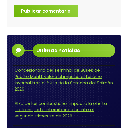
Ultimas noticias
Concesionaria del Terminal de Buses de
Puerto Montt valora el impulso al turismo
invernal tras el éxito de la Semana del Salmón
2026
Alza de los combustibles impacta la oferta
de transporte interurbano durante el
segundo trimestre de 2026