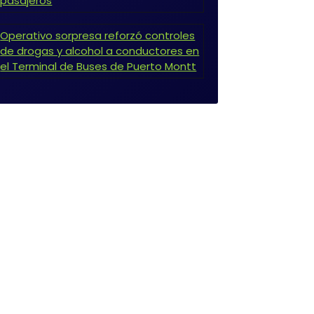
pasajeros
Operativo sorpresa reforzó controles
de drogas y alcohol a conductores en
el Terminal de Buses de Puerto Montt