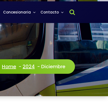
Concesionaria
Contacto
Home
-
2024
-
Diciembre