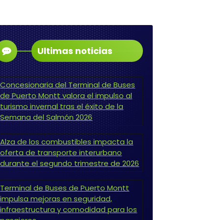
Ultimas noticias
Concesionaria del Terminal de Buses
de Puerto Montt valora el impulso al
turismo invernal tras el éxito de la
Semana del Salmón 2026
Alza de los combustibles impacta la
oferta de transporte interurbano
durante el segundo trimestre de 2026
Terminal de Buses de Puerto Montt
impulsa mejoras en seguridad,
infraestructura y comodidad para los