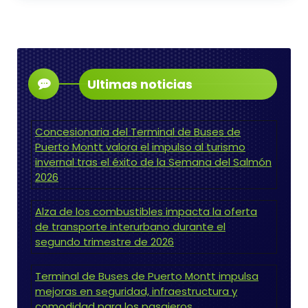
Ultimas noticias
Concesionaria del Terminal de Buses de
Puerto Montt valora el impulso al turismo
invernal tras el éxito de la Semana del Salmón
2026
Alza de los combustibles impacta la oferta
de transporte interurbano durante el
segundo trimestre de 2026
Terminal de Buses de Puerto Montt impulsa
mejoras en seguridad, infraestructura y
comodidad para los pasajeros